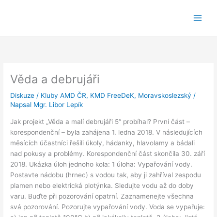
Přeskočit
na
obsah
Věda a debrujáři
Diskuze
/
Kluby AMD ČR
,
KMD FreeDeK
,
Moravskoslezský
/
Napsal
Mgr. Libor Lepík
Jak projekt „Věda a malí debrujáři 5“ probíhal? První část –
korespondenční – byla zahájena 1. ledna 2018. V následujících
měsících účastníci řešili úkoly, hádanky, hlavolamy a bádali
nad pokusy a problémy. Korespondenční část skončila 30. září
2018. Ukázka úloh jednoho kola: 1 úloha: Vypařování vody.
Postavte nádobu (hrnec) s vodou tak, aby ji zahříval zespodu
plamen nebo elektrická plotýnka. Sledujte vodu až do doby
varu. Buďte při pozorování opatrní. Zaznamenejte všechna
svá pozorování. Pozorujte vypařování vody. Voda se vypařuje: