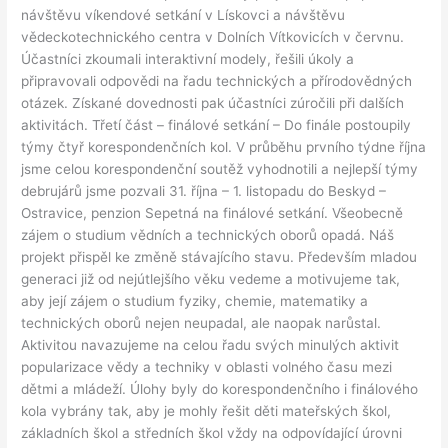
návštěvu víkendové setkání v Lískovci a návštěvu
vědeckotechnického centra v Dolních Vítkovicích v červnu.
Účastníci zkoumali interaktivní modely, řešili úkoly a
připravovali odpovědi na řadu technických a přírodovědných
otázek. Získané dovednosti pak účastníci zúročili při dalších
aktivitách. Třetí část – finálové setkání – Do finále postoupily
týmy čtyř korespondenčních kol. V průběhu prvního týdne října
jsme celou korespondenční soutěž vyhodnotili a nejlepší týmy
debrujárů jsme pozvali 31. října – 1. listopadu do Beskyd –
Ostravice, penzion Sepetná na finálové setkání. Všeobecně
zájem o studium vědních a technických oborů opadá. Náš
projekt přispěl ke změně stávajícího stavu. Především mladou
generaci již od nejútlejšího věku vedeme a motivujeme tak,
aby její zájem o studium fyziky, chemie, matematiky a
technických oborů nejen neupadal, ale naopak narůstal.
Aktivitou navazujeme na celou řadu svých minulých aktivit
popularizace vědy a techniky v oblasti volného času mezi
dětmi a mládeží. Úlohy byly do korespondenčního i finálového
kola vybrány tak, aby je mohly řešit děti mateřských škol,
základních škol a středních škol vždy na odpovídající úrovni