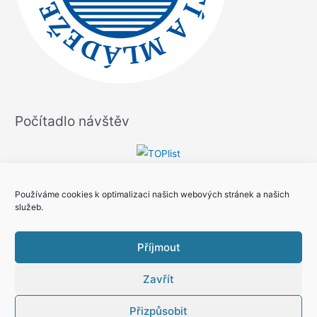
Počítadlo návštěv
Používáme cookies k optimalizaci našich webových stránek a našich
služeb.
Příjmout
Zavřít
Copyright © 2026 Asociace malých debrujárů České republiky |
Soubory Cookies
Přizpůsobit
Na webu pomáhá
TomyS.cz