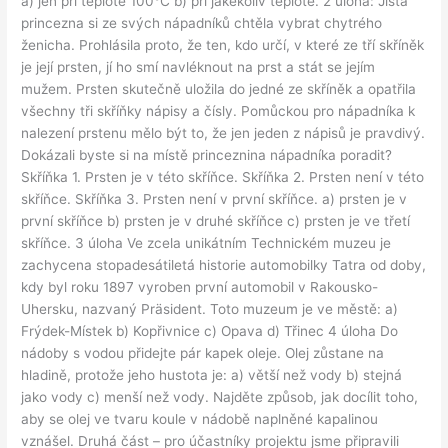
a) jen při teplotě 100°C b) při jakékoliv teplotě. 2 úloha: Jistá
princezna si ze svých nápadníků chtěla vybrat chytrého
ženicha. Prohlásila proto, že ten, kdo určí, v které ze tří skříněk
je její prsten, jí ho smí navléknout na prst a stát se jejím
mužem. Prsten skutečně uložila do jedné ze skříněk a opatřila
všechny tři skříňky nápisy a čísly. Pomůckou pro nápadníka k
nalezení prstenu mělo být to, že jen jeden z nápisů je pravdivý.
Dokázali byste si na místě princeznina nápadníka poradit?
Skříňka 1. Prsten je v této skříňce. Skříňka 2. Prsten není v této
skříňce. Skříňka 3. Prsten není v první skříňce. a) prsten je v
první skříňce b) prsten je v druhé skříňce c) prsten je ve třetí
skříňce. 3 úloha Ve zcela unikátním Technickém muzeu je
zachycena stopadesátiletá historie automobilky Tatra od doby,
kdy byl roku 1897 vyroben první automobil v Rakousko-
Uhersku, nazvaný Präsident. Toto muzeum je ve městě: a)
Frýdek-Místek b) Kopřivnice c) Opava d) Třinec 4 úloha Do
nádoby s vodou přidejte pár kapek oleje. Olej zůstane na
hladině, protože jeho hustota je: a) větší než vody b) stejná
jako vody c) menší než vody. Najděte způsob, jak docílit toho,
aby se olej ve tvaru koule v nádobě naplněné kapalinou
vznášel. Druhá část – pro účastníky projektu jsme připravili