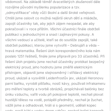
vědomostí. Na základě téměř dvacetiletých zkušeností dále
rozvíjíme původní myšlenku popularizace a tzv.
„odmystifikace“ vědy vůči školní a další široké veřejnosti.
Chtěli jsme oslovit co možná nejširší okruh dětí a mládeže,
zapojit účastníky tak, aby jejich zájem neopadal, ale aby
pokračovali i v roce příštím. Všichni účastníci finále obdrželi
publikaci s jednoduchými a snad i zajímavými pokusy. A
všichni vedoucí a učitelé, kteří se do soutěže zapojili, také
obdrželi publikaci, kterou jsme vytvořili – Debrujáři a věda –
hravá matematika. Řešení úloh korespondenčního kola nám
poslalo 1251 řešitelů, finále jsme připravili pro 33 účastníků. Při
řešení úloh projektu jsme nechali účastníky protékat bezpečný
elektrický proud, jeho hodnotu jsme změřili elektrickým
přístrojem, objasnili jsme stejnosměrný i střídavý elektrický
proud, ukázali a vysvětlili Leidenfrostův jev, ukázali Heronovu
parní baňku, vyrobili píšťalku, nosič kávy, používali infrakameru
pro měření teploty a tvorbě obrázků, propíchávali balónky bez
úniku vzduchu, vařili vodu při pokojové teplotě, nechali plovat
hustější těleso na vodě, potápěli předměty, nechali je žuchat,
vážili jsme a odhadovali, hráli si s geometrií, udělali kopec
vody, nosili kýbl s vodou dnem vzhůru, nechali hořet kapesník