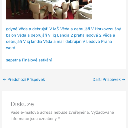
gdyně Věda a debrujáři V
MŠ Věda a debrujáři V
Horkovzdušný
balon Věda a debrujáři V
iq Landia 2
praha ledová 2 Věda a
debrujáři V
iq landia Věda a malí debrujáři V
Ledová Praha
word
sepetná Finálové setkání
←
Předchozí Příspěvek
Další Příspěvek
→
Diskuze
Vaše e-mailová adresa nebude zveřejněna.
Vyžadované
informace jsou označeny
*