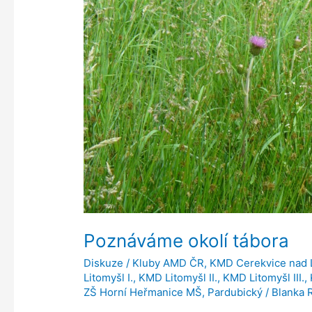
Poznáváme okolí tábora
Diskuze
/
Kluby AMD ČR
,
KMD Cerekvice nad
Litomyšl I.
,
KMD Litomyšl II.
,
KMD Litomyšl III.
,
ZŠ Horní Heřmanice MŠ
,
Pardubický
/
Blanka 