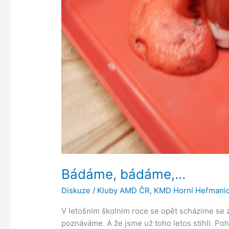
Bádáme, bádáme,…
Diskuze
/
Kluby AMD ČR
,
KMD Horní Heřmani
V letošním školním roce se opět scházíme se
poznáváme. A že jsme už toho letos stihli. Pohr