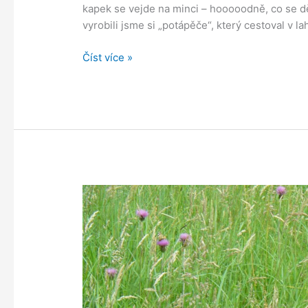
kapek se vejde na minci – hooooodně, co se dě
vyrobili jsme si „potápěče“, který cestoval v la
Bádáme,
Číst více »
bádáme,
…