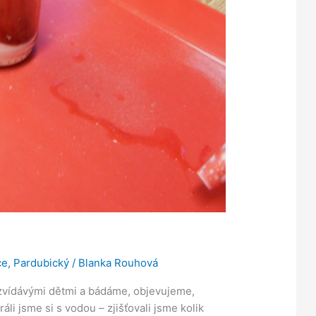
ce
,
Pardubický
/
Blanka Rouhová
 zvídávými dětmi a bádáme, objevujeme,
áli jsme si s vodou – zjišťovali jsme kolik