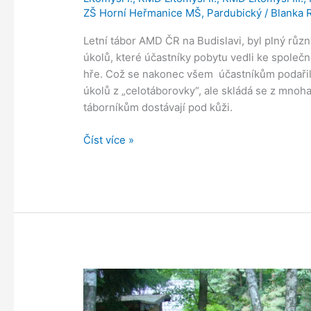
ZŠ Horní Heřmanice MŠ
,
Pardubický
/
Blanka 
Letní tábor AMD ČR na Budislavi, byl plný různý
úkolů, které účastníky pobytu vedli ke společ
hře. Což se nakonec všem účastníkům podařil
úkolů z „celotáborovky“, ale skládá se z mnoh
táborníkům dostávají pod kůži.
Třídíme
Číst více »
odpad