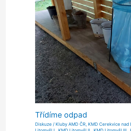
Třídíme odpad
Diskuze
/
Kluby AMD ČR
,
KMD Cerekvice nad
Litomyšl I.
,
KMD Litomyšl II.
,
KMD Litomyšl III.
,