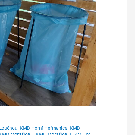
 Loučnou
,
KMD Horní Heřmanice
,
KMD
KMD Morašice I.
,
KMD Morašice II.
,
KMD při