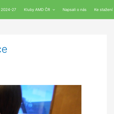
i 2024-27
Kluby AMD ČR
Napsali o nás
Ke stažení
ce