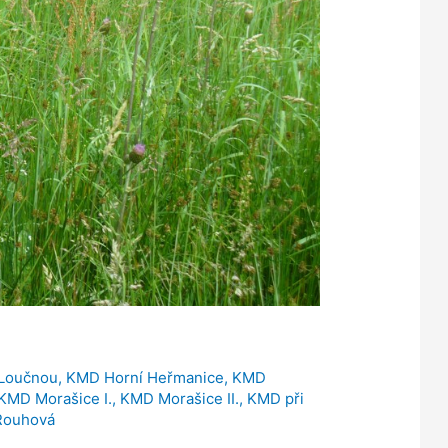
 Loučnou
,
KMD Horní Heřmanice
,
KMD
KMD Morašice I.
,
KMD Morašice II.
,
KMD při
Rouhová