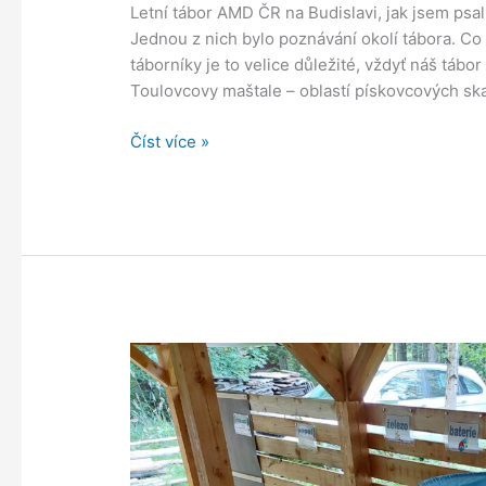
Letní tábor AMD ČR na Budislavi, jak jsem psal
Jednou z nich bylo poznávání okolí tábora. Co 
táborníky je to velice důležité, vždyť náš táb
Toulovcovy maštale – oblastí pískovcových ska
Poznáváme
Číst více »
okolí
tábora