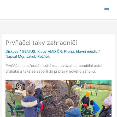
Přeskočit
na
obsah
Prvňáčci taky zahradničí
Diskuze
/
GENIUS
,
Kluby AMD ČR
,
Praha, hlavní město
/
Napsal
Mgr. Jakub Režňák
Prvňáčci na středeční schůzce navázali na pondělní práci
druháků a také se zapojili do přípravy nového záhonu.