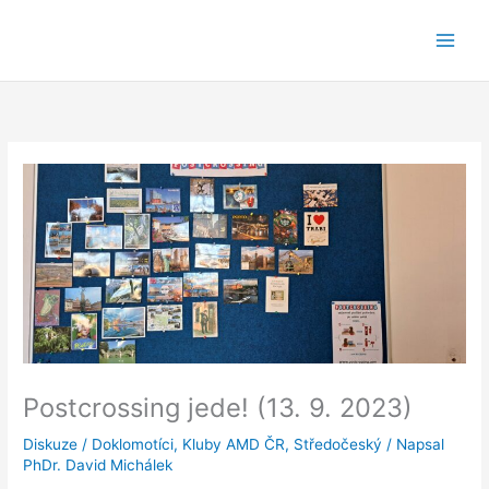
Přeskočit
na
obsah
Postcrossing jede! (13. 9. 2023)
Diskuze
/
Doklomotíci
,
Kluby AMD ČR
,
Středočeský
/ Napsal
PhDr. David Michálek