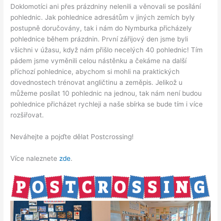
Doklomotíci ani přes prázdniny nelenili a věnovali se posílání
pohlednic. Jak pohlednice adresátům v jiných zemích byly
postupně doručovány, tak i nám do Nymburka přicházely
pohlednice během prázdnin. První zářijový den jsme byli
všichni v úžasu, když nám přišlo necelých 40 pohlednic! Tím
pádem jsme vyměnili celou nástěnku a čekáme na další
příchozí pohlednice, abychom si mohli na praktických
dovednostech trénovat angličtinu a zeměpis. Jelikož u
můžeme posílat 10 pohlednic na jednou, tak nám není budou
pohlednice přicházet rychleji a naše sbírka se bude tím i více
rozšiřovat.
Neváhejte a pojďte dělat Postcrossing!
Více naleznete
zde
.