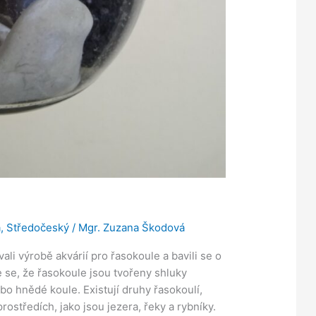
a
,
Středočeský
/
Mgr. Zuzana Škodová
ali výrobě akvárií pro řasokoule a bavili se o
 se, že řasokoule jsou tvořeny shluky
bo hnědé koule. Existují druhy řasokoulí,
rostředích, jako jsou jezera, řeky a rybníky.