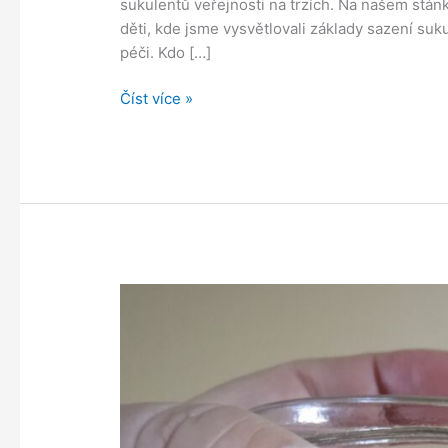
sukulentů veřejnosti na trzích. Na našem stánku
děti, kde jsme vysvětlovali základy sazení suku
péči. Kdo […]
Malí
Číst více »
debrujáři
z
Lipky
se
účastnili
trhů