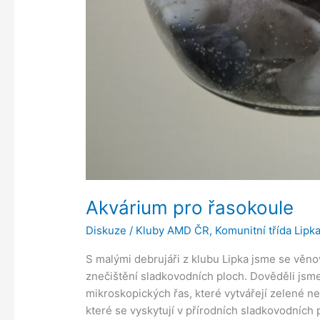
Akvárium pro řasokoule
Diskuze
/
Kluby AMD ČR
,
Komunitní třída Lipk
S malými debrujáři z klubu Lipka jsme se věnov
znečištění sladkovodních ploch. Dověděli jsme
mikroskopických řas, které vytvářejí zelené ne
které se vyskytují v přírodních sladkovodních p