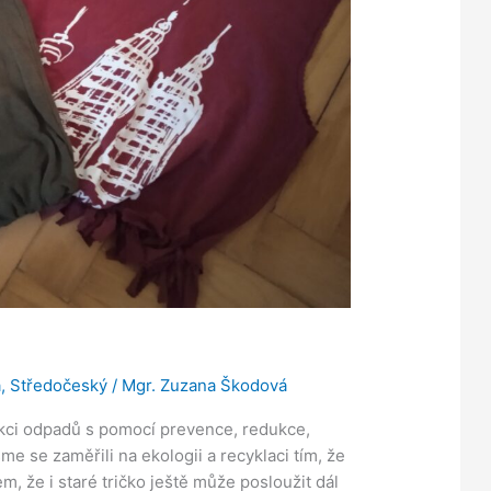
a
,
Středočeský
/
Mgr. Zuzana Škodová
kci odpadů s pomocí prevence, redukce,
e se zaměřili na ekologii a recyklaci tím, že
sem, že i staré tričko ještě může posloužit dál