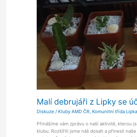
Malí debrujáři z Lipky se úč
Diskuze
/
Kluby AMD ČR
,
Komunitní třída Lipk
Přinášíme vám zprávu o naší aktivitě, kterou 
klubu. Rozšířili jsme náš dosah a přinesli naše