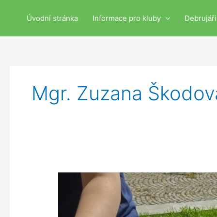
Přeskočit
na
Úvodní stránka
Informace pro kluby
Debrujář
obsah
Mgr. Zuzana Škodov