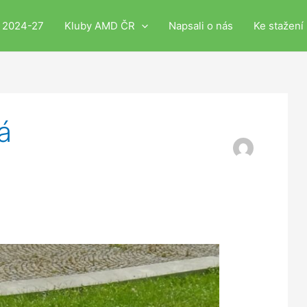
i 2024-27
Kluby AMD ČR
Napsali o nás
Ke stažení
á