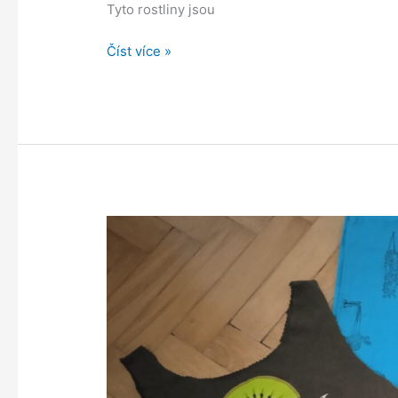
Tyto rostliny jsou
Akvárium
Číst více »
pro
řasokoule