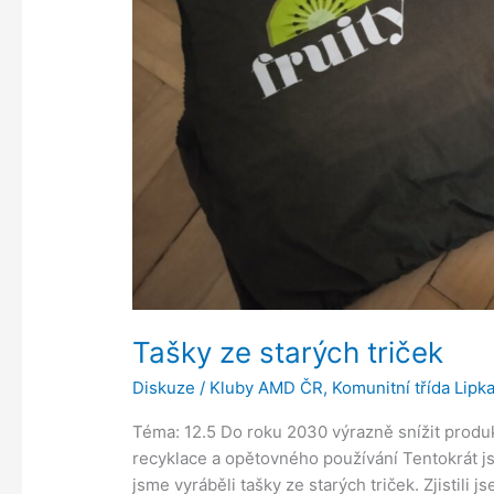
Tašky ze starých triček
Diskuze
/
Kluby AMD ČR
,
Komunitní třída Lipk
Téma: 12.5 Do roku 2030 výrazně snížit produ
recyklace a opětovného používání Tentokrát jsm
jsme vyráběli tašky ze starých triček. Zjistili j