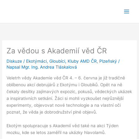
Přeskočit
na
obsah
Za vědou s Akademií věd ČR
Diskuze
/
Ekotýmáci
,
Gloubíci
,
Kluby AMD ČR
,
Plzeňský
/
Napsal
Mgr. Ing. Andrea Tláskalová
Veletrh vědy Akademie věd ČR 4. – 6. června je již tradičně
oblíbenou akcí debrujárů z Ekotýmu i Gloubíků. Opět na ně
čekaly desítky zajímavých expozic, pokusů, vědeckých ukázek
a inspirativních setkání. Žáci si mohli vyzkoušet nejrůznější
experimenty, objevovat nové technologie a na vlastní oči
poznat, že věda je dobrodružství plné objevů.
Ekotým spolupracuje s Akademií věd také na akci Týden
mozku, kde se letos zaměřil na ukázky hlavolamů.