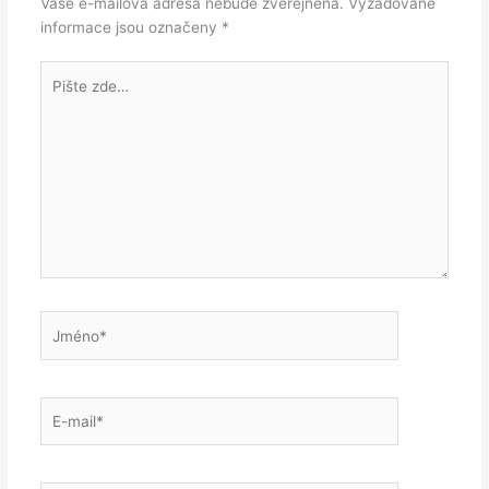
Vaše e-mailová adresa nebude zveřejněna.
Vyžadované
informace jsou označeny
*
Pište
zde…
Jméno*
E-
mail*