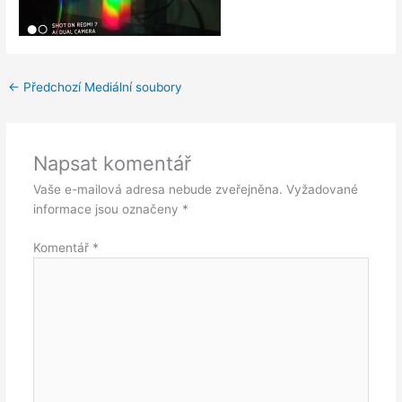
←
Předchozí Mediální soubory
Napsat komentář
Vaše e-mailová adresa nebude zveřejněna.
Vyžadované
informace jsou označeny
*
Komentář
*