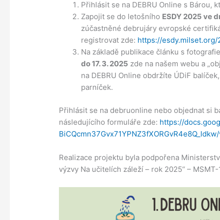
Přihlásit se na DEBRU Online s Bárou, 
Zapojit se do letošního
ESDY 2025 ve dne
zúčastněné debrujáry evropské certifik
registrovat zde:
https://esdy.milset.org
Na základě publikace článku s fotografi
do 17. 3. 2025
zde na našem webu a „obje
na DEBRU Online obdržíte ÚDiF balíček
parníček.
Přihlásit se na debruonline nebo objednat si
následujícího formuláře zde:
https://docs.go
BiCQcmn37Gvx71YPNZ3fXORGvR4e8Q_Idkw/
Realizace projektu byla podpořena Ministerstv
výzvy Na učitelích záleží – rok 2025“ – MSMT