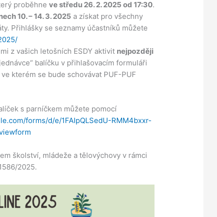
který proběhne
ve středu 26. 2. 2025 od 17:30
.
ch 10. – 14. 3. 2025
a získat pro všechny
áty. Přihlášky se seznamy účastníků můžete
/2025/
emi z vašich letošních ESDY aktivit
nejpozději
dnávce“ balíčku v přihlašovacím formuláři
, ve kterém se bude schovávat PUF-PUF
 balíček s parníčkem můžete pomocí
ogle.com/forms/d/e/1FAIpQLSedU-RMM4bxxr-
viewform
em školství, mládeže a tělovýchovy v rámci
-1586/2025.