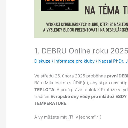
1. DEBRU Online roku 202
Diskuze
/
Informace pro kluby
/ Napsal
PhDr. 
Ve středu 26. února 2025 proběhne
první DEB
Báru Mikuleckou s ÚDiF(u), aby si pro nás přip
TEPLOTA
. A proč právě teplota? Protože v tý
tradiční
Evropské dny vědy pro mládež ESDY
TEMPERATURE
.
A vy můžete mít „Tři v jednom“ :-).