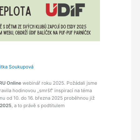
5
Jitka Soukupová
RU Online
webinář roku 2025. Požádali jsme
ravila hodinovou „smršť“ inspirací na téma
dnu od 10. do 16. března 2025 proběhnou již
 2025
, a to právě s podtitulem