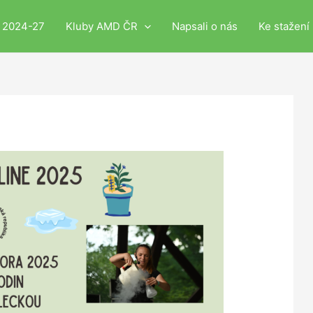
i 2024-27
Kluby AMD ČR
Napsali o nás
Ke stažení