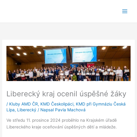
Přeskočit
na
obsah
Liberecký kraj ocenil úspěšné žáky
/
Kluby AMD ČR
,
KMD Českolipáci
,
KMD při Gymnáziu Česká
Lípa
,
Liberecký
/ Napsal
Pavla Machová
Ve středu 11. prosince 2024 proběhlo na Krajském úřadě
Libereckého kraje oceňování úspěšných dětí a mládeže.