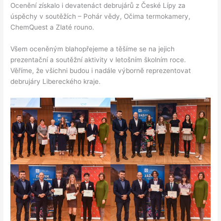
Ocenění získalo i devatenáct debrujárů z České Lípy za
úspěchy v soutěžích – Pohár vědy, Očima termokamery,
ChemQuest a Zlaté rouno.
Všem oceněným blahopřejeme a těšíme se na jejich
prezentační a soutěžní aktivity v letošním školním roce.
Věříme, že všichni budou i nadále výborně reprezentovat
debrujáry Libereckého kraje.